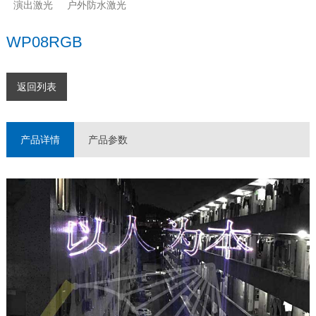
演出激光
户外防水激光
WP08RGB
返回列表
产品详情
产品参数