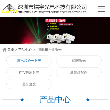
首页
>
产品中心
>
演出和户外激光
演出和户外激光
酒吧激光
KTV包房激光
激光灯配件
蓝牙激光
产品中心