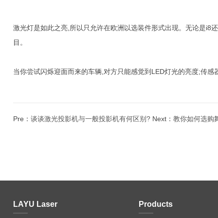
激光灯是如此之亮,所以只允许在欧洲以选装件形式出现。无论是i8还
目。
当你尝试闪烁迎面而来的车辆,对方只能感觉到LED灯光的亮度;传
Pre：
谈谈激光投影机与一般投影机有何区别?
Next：
教你如何选购
LAYU Laser
Products