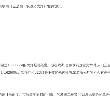
，就能明白什么是由一双激光大灯引发的战役。
超过150000cd的大灯照明亮度。但在欧洲,当你读到这篇文章时,人们正在
62500cd;氙气灯和LED灯是不被优先选择的,加装激光灯将不会有任
的设计自由度。宝马和奥迪都使用微小的激光二极管,可以发出蓝色的单色