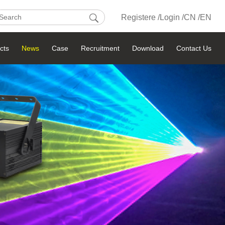
Registere /
Login /
CN /
EN
cts
News
Case
Recruitment
Download
Contact Us