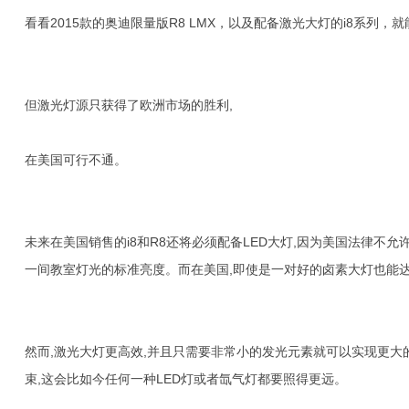
看看2015款的奥迪限量版R8 LMX，以及配备激光大灯的i8系列
但激光灯源只获得了欧洲市场的胜利,
在美国可行不通。
未来在美国销售的i8和R8还将必须配备LED大灯,因为美国法律不允许
一间教室灯光的标准亮度。而在美国,即使是一对好的卤素大灯也能达到1
然而,激光大灯更高效,并且只需要非常小的发光元素就可以实现更大
束,这会比如今任何一种LED灯或者氙气灯都要照得更远。