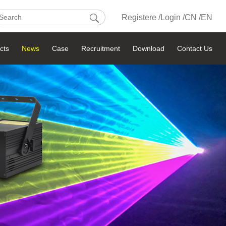
Registere /
Login /
CN /
EN
cts
News
Case
Recruitment
Download
Contact Us