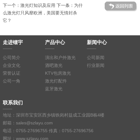
下一个：
激光灯知识及应用
下一条：
为什
么激光灯只风靡欧洲，美国要无情封杀
它？
走进镭宇
产品中心
新闻中心
公司简介
演出和户外激光
公司新闻
企业文化
酒吧激光
行业新闻
荣誉认证
KTV包房激光
公司一角
激光灯配件
蓝牙激光
联系我们
地址：深圳市宝安区西乡镇铁岗村益成工业园B栋4楼
邮箱：sales@szlayu.com
电话：0755-27696755 传真：0755-27696756
网址：www.szlayu.com