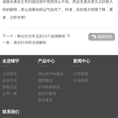
成激光束在正常扫描过程中突然停止不动，而这支激光束又正好射入
你的眼睛，那么就看你的运气如何了。轻者，你的视力明显下降，重
者，立即失明!
下一个：
舞台灯光常见的13个故障解析
下
一条：
激光灯内部光源解析
走进镭宇
产品中心
新闻中心
公司简介
演出和户外激光
公司新闻
企业文化
酒吧激光
行业新闻
荣誉认证
KTV包房激光
公司一角
激光灯配件
蓝牙激光
联系我们