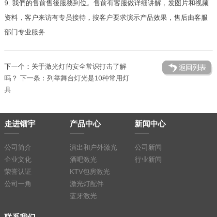
9. 我們的售前售後服務到位。售前有客服做详细讲解，发图片和视频
资料，客户来访有专员接待，按客户要求演示产品效果，售后由客服
部门专业服务
下一个：
关于激光灯的安全常识打击了解
吗？
下一条：
列举舞台灯光是10种常用灯
具
走进镭宇
产品中心
新闻中心
公司简介
演出和户外激光
公司新闻
企业文化
酒吧激光
行业新闻
荣誉认证
KTV包房激光
公司一角
激光灯配件
蓝牙激光