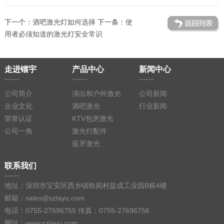
下一个：
酒吧激光灯如何选择
下一条：
使
用者必须知道的激光灯安全常识
走进镭宇
产品中心
新闻中心
公司简介
演出和户外激光
公司新闻
企业文化
酒吧激光
行业新闻
荣誉认证
KTV包房激光
公司一角
激光灯配件
蓝牙激光
联系我们
地址：深圳市宝安区西乡镇铁岗村益成工业园B栋4楼
邮箱：sales@szlayu.com
电话：0755-27696755 传真：0755-27696756
网址：www.szlayu.com