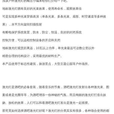
浅谈户外激光灯的概念小编来给你们介绍一下吧。
地标激光灯拥有良好的光束效果，使用寿命长，观察效果佳
可是实现多种光束穿插表演（单条光束、多条光束、扇形、时空遂道等多种效
果），水平方向旋转扫描投射
有断电保护系统装置，防水，防尘，恒温，良好的封闭系统
控制方便，可以远程控制设备的开启和关闭
地标激光灯观赏距离远，10瓦以上功率，单光束最远可达数公里以外
精密合理的结构设计，采用最优的材料生产。
本产品使用于标志性建筑，旅游景点，大型主题公园等户外场所。
激光灯是酒吧的必备套装，随着音乐的节奏，酒吧激光灯发射出各种激光束、图
案或者是光圈等等，为酒吧增添一份神秘的气氛，而且绚丽的激光灯打造出妖
娆、放松的效果，人们可以和着酒吧激光灯发出是激光一起摇摆。
那究竟如何选择酒吧激光灯好呢？激光灯的分类其实有很多，各种场合使用的都