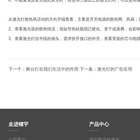
6、不能避免反射光或乱射光时，在使用三级以上的激光灯时，可以使用
从激光灯散热风活动的方向开端查看，主要是开关电源的散热网、风扇；
2、查看激光器的散热情况，假如导热硅脂现已硬化、变干或蒸腾，会影
3、查看激光灯信号线的插头，需求拆开接口的外壳，查看里面的芯与电
下一个：
舞台灯在我们生活中的作用
下一条：
激光灯的广告应用
走进镭宇
产品中心
公司简介
演出和户外激光