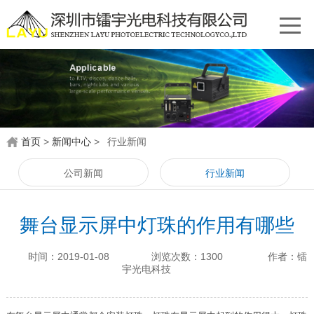
首页
>
新闻中心
>
行业新闻
公司新闻
行业新闻
舞台显示屏中灯珠的作用有哪些
时间：2019-01-08
浏览次数：1300
作者：镭
宇光电科技